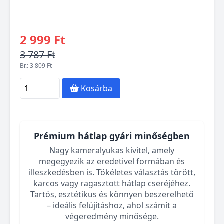
2 999 Ft
3 787 Ft
Br.: 3 809 Ft
Kosárba
Prémium hátlap gyári minőségben
Nagy kameralyukas kivitel, amely
megegyezik az eredetivel formában és
illeszkedésben is. Tökéletes választás törött,
karcos vagy ragasztott hátlap cseréjéhez.
Tartós, esztétikus és könnyen beszerelhető
– ideális felújításhoz, ahol számít a
végeredmény minősége.